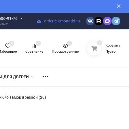
506-91-76
order@lemonadd.ru
родаж
0
0
0
0
Корзина
Пусто
Избранное
Сравнение
Просмотренные
А ДЛЯ ДВЕРЕЙ
 б/о замок врезной (20)