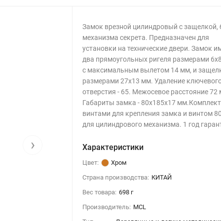
Замок врезной цилиндровый с защелкой, 
механизма секрета. Предназначен для
установки на технические двери. Замок и
два прямоугольных ригеля размерами 6х8
с максимальным вылетом 14 мм, и защел
размерами 27х13 мм. Удаление ключевог
отверстия - 65. Межосевое расстояние 72 
Габариты замка - 80х185х17 мм.Комплект
винтами для крепления замка и винтом 8
для цилиндрового механизма. 1 год гаран
›
Характеристики
Цвет:
Хром
Страна производства:
КИТАЙ
Вес товара:
698 г
Производитель:
MCL