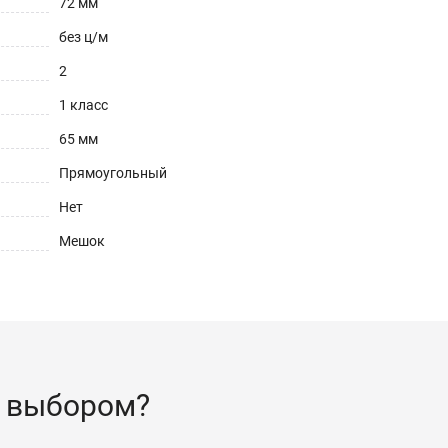
72 мм
без ц/м
2
1 класс
65 мм
Прямоугольный
Нет
Мешок
 выбором?