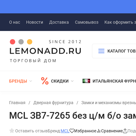
О нас
Новости
Доставка
Самовывоз
Как оформить 
КАТАЛОГ ТО
БРЕНДЫ
СКИДКИ
ИТАЛЬЯНСКАЯ ФУР
Главная
/
Дверная фурнитура
/
Замки и механизмы врезн
MCL ЗВ7-7265 без ц/м б/о за
Оставить отзыв
Бренд:
MCL
Избранное
Сравнение
Под