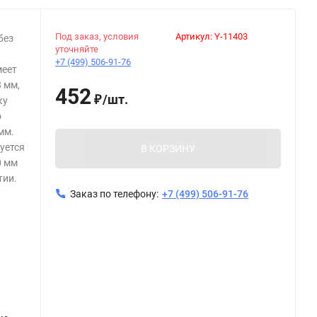
Под заказ, условия
Артикул:
Y-11403
без
уточняйте
+7 (499) 506-91-76
меет
 мм,
452
/
шт.
ку
₽
о
мм.
уется
В КОРЗИНУ
0 мм
тии.
Заказ по телефону:
+7 (499) 506-91-76