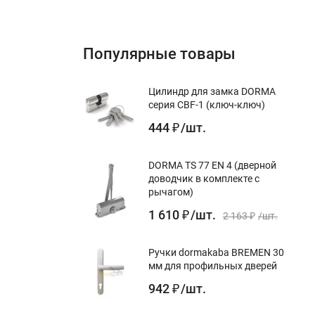
Популярные товары
Цилиндр для замка DORMA
серия CBF-1 (ключ-ключ)
444
/
шт.
₽
DORMA TS 77 EN 4 (дверной
доводчик в комплекте с
рычагом)
1 610
/
шт.
₽
2 163
/
шт.
₽
Ручки dormakaba BREMEN 30
мм для профильных дверей
942
/
шт.
₽