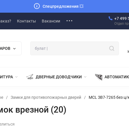
Спецпредложения
💥
+7 499 
заказ?
Контакты
Вакансии
Отдел п
ВАРОВ
НИТУРА
ДВЕРНЫЕ ДОВОДЧИКИ
АВТОМАТИК
ые
/
Замки для противопожарных дверей
/
MCL ЗВ7-7265 без ц/м
мок врезной (20)
елиться