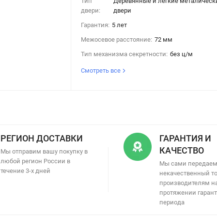
Тип
Деревянные и легкие металическ
двери:
двери
Гарантия:
5 лет
Межосевое расстояние:
72 мм
Тип механизма секретности:
без ц/м
Смотреть все
РЕГИОН ДОСТАВКИ
ГАРАНТИЯ И
КАЧЕСТВО
Мы отправим вашу покупку в
любой регион России в
Мы сами передае
течение 3-х дней
некачественный т
производителям н
протяжении гаран
периода