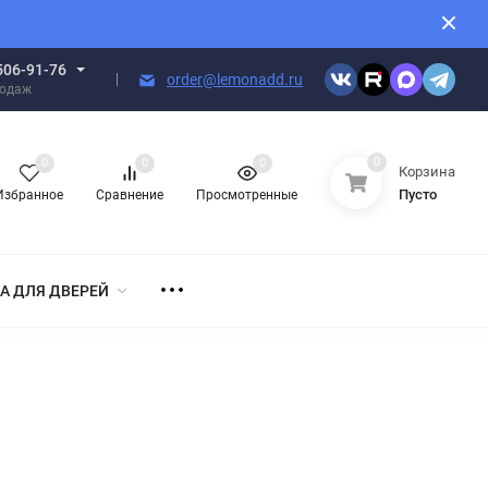
506-91-76
order@lemonadd.ru
родаж
0
0
0
0
Корзина
Пусто
Избранное
Сравнение
Просмотренные
А ДЛЯ ДВЕРЕЙ