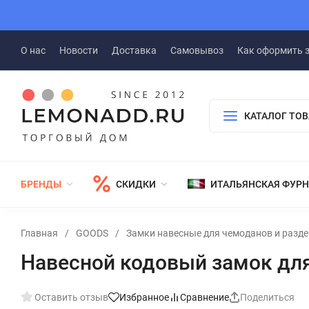
О нас
Новости
Доставка
Самовывоз
Как оформить 
КАТАЛОГ ТО
БРЕНДЫ
СКИДКИ
ИТАЛЬЯНСКАЯ ФУР
Главная
/
GOODS
/
Замки навесные для чемоданов и разд
Навесной кодовый замок дл
Оставить отзыв
Избранное
Сравнение
Поделиться