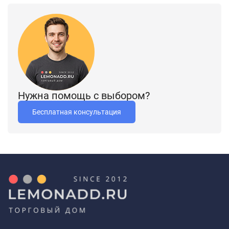
ТЕХНИЧЕСКИЕ ДАННЫЕ
Размеры 147*56*37 (Д*Ш*В)
Нужна помощь с выбором?
Масса доводчика (кг) 1,5
Бесплатная консультация
Подходит для левых и правых дверей
Максимальный вес двери 50 кг
Стандартный складной рычаг (225 - 295 мм)
Фиксация двери в открытом положении
Плавная регулировка скорости закрывания в диапазоне
180° - 18°
Плавная регулировка скорости дохлопа в диапазоне 18° -