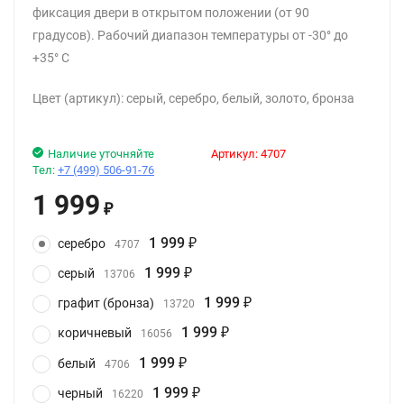
фиксация двери в открытом положении (от 90
градусов). Рабочий диапазон температуры от -30° до
+35° С
Цвет (артикул): серый, серебро, белый, золото, бронза
Наличие уточняйте
Артикул:
4707
Тел:
+7 (499) 506-91-76
1 999
₽
1 999
серебро
4707
₽
1 999
серый
13706
₽
1 999
графит (бронза)
13720
₽
1 999
коричневый
16056
₽
1 999
белый
4706
₽
1 999
черный
16220
₽