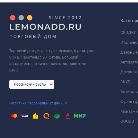
Категор
СКИДКИ
Итальянс
Торговый дом дверных доводчиков, фурнитуры,
Дверные
СКУД. Работаем с 2012 года. Большой
Автомати
ассортимент, отличное качество, приятные
цены.
Дверная 
СКУД
Антипан
Фурнитур
Политика персональных данных
Монтажна
GOODS