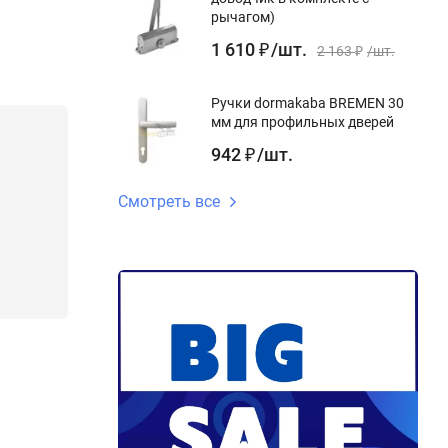
рычагом)
1 610
/
шт.
₽
2 163
/
шт.
₽
Ручки dormakaba BREMEN 30
мм для профильных дверей
942
/
шт.
₽
Смотреть все