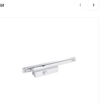
‹
›
ли