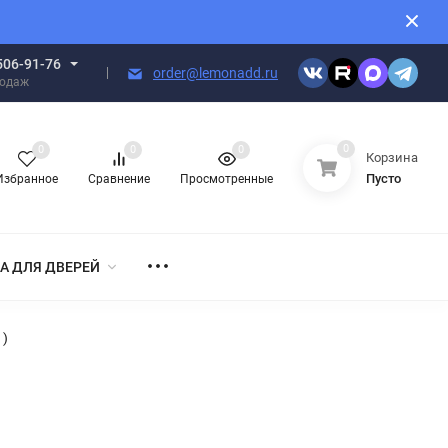
506-91-76
order@lemonadd.ru
родаж
0
0
0
0
Корзина
Пусто
Избранное
Сравнение
Просмотренные
А ДЛЯ ДВЕРЕЙ
1)