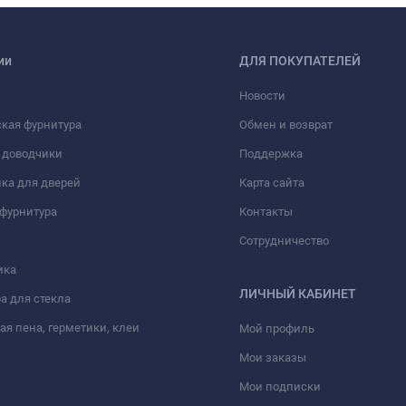
ии
ДЛЯ ПОКУПАТЕЛЕЙ
Новости
кая фурнитура
Обмен и возврат
 доводчики
Поддержка
ка для дверей
Карта сайта
фурнитура
Контакты
Сотрудничество
ика
ЛИЧНЫЙ КАБИНЕТ
а для стекла
я пена, герметики, клеи
Мой профиль
Мои заказы
Мои подписки