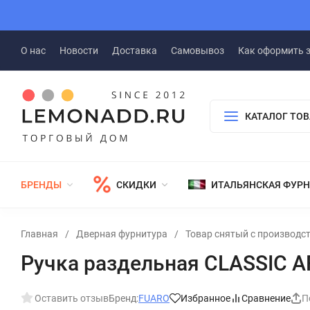
О нас
Новости
Доставка
Самовывоз
Как оформить 
КАТАЛОГ ТО
БРЕНДЫ
СКИДКИ
ИТАЛЬЯНСКАЯ ФУР
Главная
/
Дверная фурнитура
/
Товар снятый с производс
Ручка раздельная CLASSIC A
Оставить отзыв
Бренд:
FUARO
Избранное
Сравнение
П