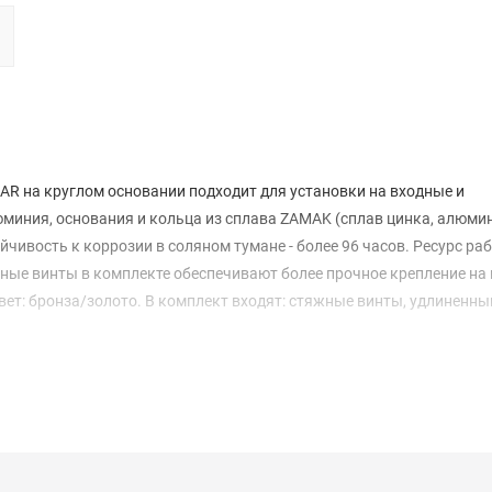
AR на круглом основании подходит для установки на входные и
миния, основания и кольца из сплава ZAMAK (сплав цинка, алюмин
йчивость к коррозии в соляном тумане - более 96 часов. Ресурс ра
ные винты в комплекте обеспечивают более прочное крепление на
Цвет: бронза/золото. В комплект входят: стяжные винты, удлиненны