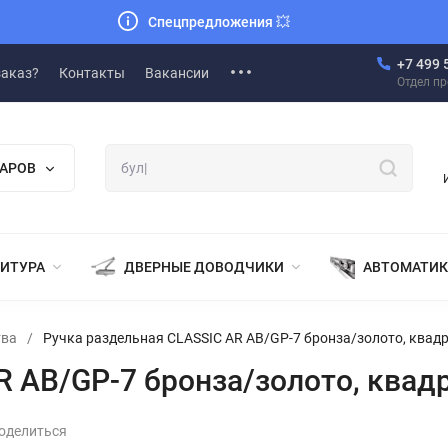
Спецпредложения
💥
+7 499 
заказ?
Контакты
Вакансии
Отдел п
ВАРОВ
НИТУРА
ДВЕРНЫЕ ДОВОДЧИКИ
АВТОМАТИК
тва
/
Ручка раздельная CLASSIC AR AB/GP-7 бронза/золото, квад
R AB/GP-7 бронза/золото, квад
оделиться