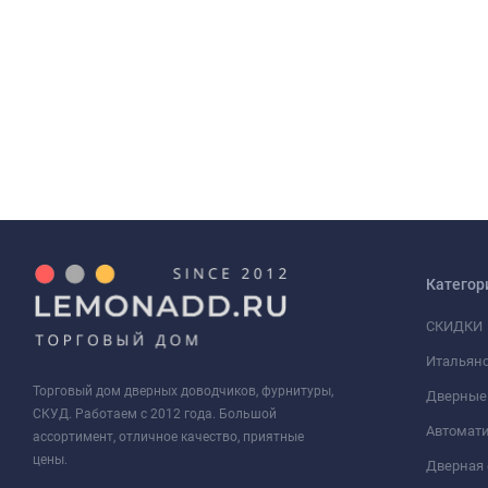
Категор
СКИДКИ
Итальянс
Торговый дом дверных доводчиков, фурнитуры,
Дверные
СКУД. Работаем с 2012 года. Большой
Автомати
ассортимент, отличное качество, приятные
цены.
Дверная 