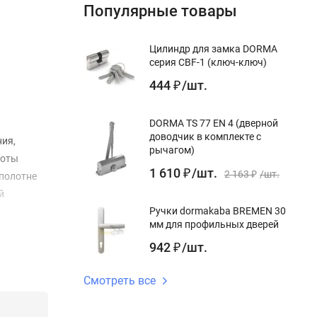
Популярные товары
Цилиндр для замка DORMA
серия CBF-1 (ключ-ключ)
444
/
шт.
₽
DORMA TS 77 EN 4 (дверной
доводчик в комплекте с
ия,
рычагом)
боты
1 610
/
шт.
₽
2 163
/
шт.
 полотне
₽
й
Ручки dormakaba BREMEN 30
мм для профильных дверей
942
/
шт.
₽
Смотреть все