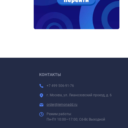
КОНТАКТЫ
+7 499 506-91-76
г. Москва, ул. Лианозовский проезд, д. 6
order@lemonadd.ru
Режим работы:
Пн-Пт 10:00—17:00; Сб-Вс Выходной