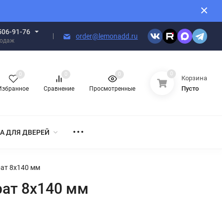
506-91-76
order@lemonadd.ru
родаж
0
0
0
0
Корзина
Пусто
Избранное
Сравнение
Просмотренные
А ДЛЯ ДВЕРЕЙ
рат 8x140 мм
рат 8x140 мм