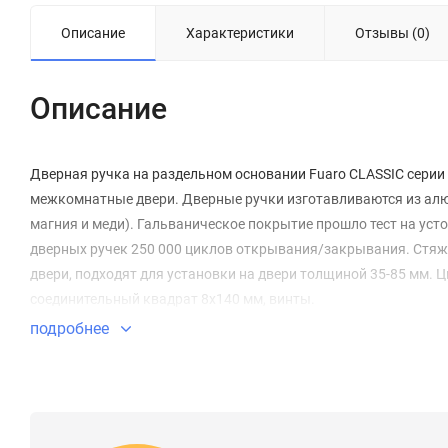
Описание
Характеристики
Отзывы (0)
Описание
Дверная ручка на раздельном основании Fuaro CLASSIC серии 
межкомнатные двери. Дверные ручки изготавливаются из алю
магния и меди). Гальваническое покрытие прошло тест на усто
дверных ручек 250 000 циклов открывания/закрывания. Стяж
двери, подходят для установки на двери толщиной 35-85 мм. 
соединительный квадрат 8x140 мм, винты.
подробнее