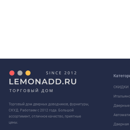
Категор
СКИДКИ
Итальянс
Торговый дом дверных доводчиков, фурнитуры,
Дверные
СКУД. Работаем с 2012 года. Большой
Автомати
ассортимент, отличное качество, приятные
цены.
Дверная 