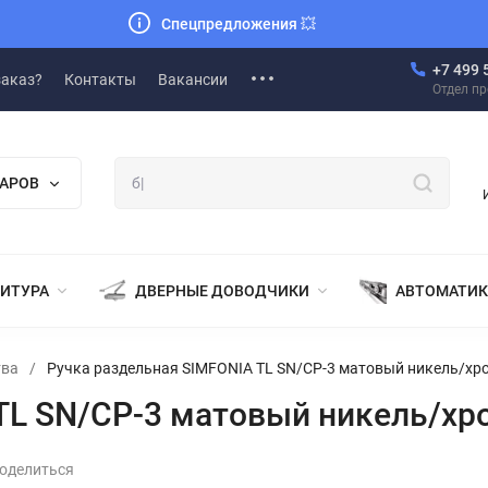
Спецпредложения
💥
+7 499 
заказ?
Контакты
Вакансии
Отдел п
ВАРОВ
НИТУРА
ДВЕРНЫЕ ДОВОДЧИКИ
АВТОМАТИК
тва
/
Ручка раздельная SIMFONIA TL SN/CP-3 матовый никель/хр
TL SN/CP-3 матовый никель/хр
оделиться