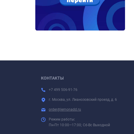
КОНТАКТЫ
+7 499 506-91-76
г. Москва, ул. Лианозовский проезд, д. 6
order@lemonadd.ru
Режим работы:
Пн-Пт 10:00—17:00; Сб-Вс Выходной