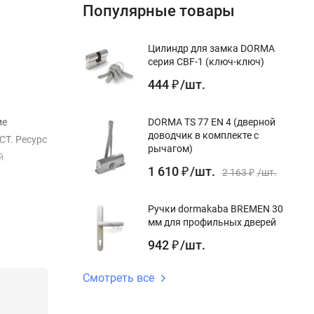
Популярные товары
Цилиндр для замка DORMA
серия CBF-1 (ключ-ключ)
444
/
шт.
₽
ие
DORMA TS 77 EN 4 (дверной
доводчик в комплекте с
СТ. Ресурс
рычагом)
й
1 610
/
шт.
₽
2 163
/
шт.
₽
Ручки dormakaba BREMEN 30
мм для профильных дверей
942
/
шт.
₽
Смотреть все