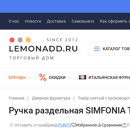
О нас
Новости
Доставка
Самовывоз
Как оформить 
КАТАЛОГ ТО
БРЕНДЫ
СКИДКИ
ИТАЛЬЯНСКАЯ ФУР
Главная
/
Дверная фурнитура
/
Товар снятый с производс
Ручка раздельная SIMFONIA 
Оставить отзыв
Бренд:
PUNTO
Избранное
Сравнение
П