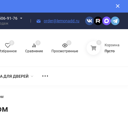
506-91-76
order@lemonadd.ru
родаж
0
0
0
0
Корзина
Пусто
Избранное
Сравнение
Просмотренные
А ДЛЯ ДВЕРЕЙ
ом
ом