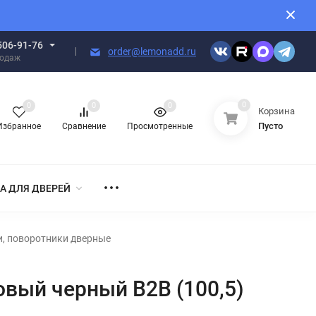
506-91-76
order@lemonadd.ru
родаж
0
0
0
0
Корзина
Пусто
Избранное
Сравнение
Просмотренные
А ДЛЯ ДВЕРЕЙ
и, поворотники дверные
вый черный B2B (100,5)