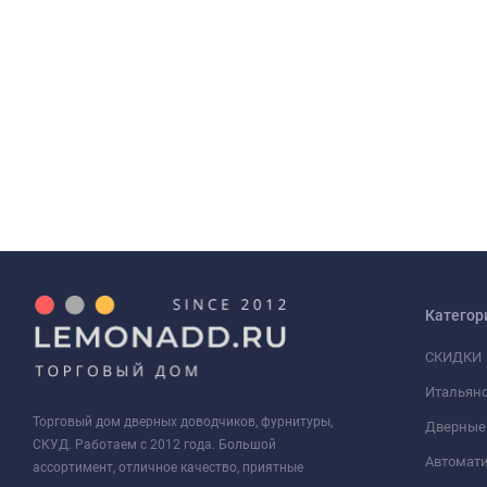
Категор
СКИДКИ
Итальянс
Торговый дом дверных доводчиков, фурнитуры,
Дверные
СКУД. Работаем с 2012 года. Большой
Автомати
ассортимент, отличное качество, приятные