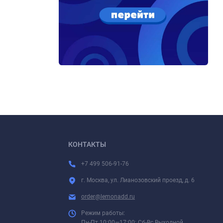
КОНТАКТЫ
+7 499 506-91-76
г. Москва, ул. Лианозовский проезд, д. 6
order@lemonadd.ru
Режим работы:
Пн-Пт 10:00—17:00; Сб-Вс Выходной