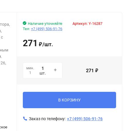
Наличие уточняйте
Артикул:
Y-16287
тора,
Тел:
+7 (499) 506-91-76
,
 с
271
/
шт.
₽
тным
м.
26,
мин.
271
₽
1
шт.
В КОРЗИНУ
Заказ по телефону:
+7 (499) 506-91-76
ское