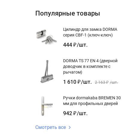
Популярные товары
Цилиндр для замка DORMA
серия CBF-1 (ключ-ключ)
444
/
шт.
₽
DORMA TS 77 EN 4 (дверной
доводчик в комплекте с
рычагом)
1 610
/
шт.
₽
2 163
/
шт.
₽
Ручки dormakaba BREMEN 30
мм для профильных дверей
942
/
шт.
₽
Смотреть все