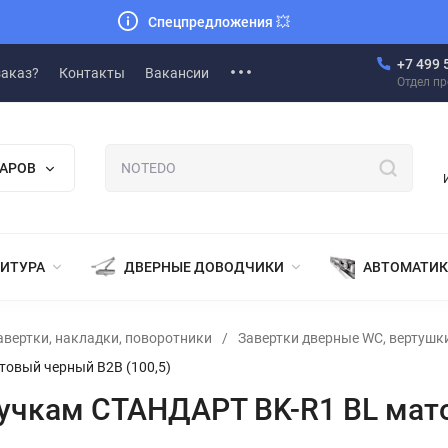
Спецпредложения
💥
+7 499 
заказ?
Контакты
Вакансии
Отдел п
ВАРОВ
НИТУРА
ДВЕРНЫЕ ДОВОДЧИКИ
АВТОМАТИК
авертки, накладки, поворотники
/
Завертки дверные WC, вертушк
товый черный B2B (100,5)
ручкам СТАНДАРТ BK-R1 BL мато