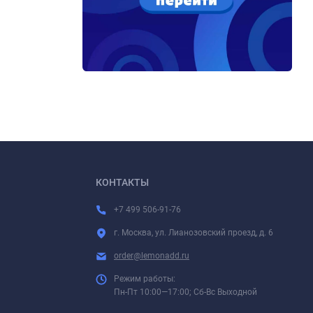
КОНТАКТЫ
+7 499 506-91-76
г. Москва, ул. Лианозовский проезд, д. 6
order@lemonadd.ru
Режим работы:
Пн-Пт 10:00—17:00; Сб-Вс Выходной