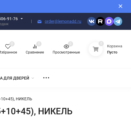
506-91-76
order@lemonadd.ru
родаж
0
0
0
0
Корзина
Пусто
Избранное
Сравнение
Просмотренные
А ДЛЯ ДВЕРЕЙ
+10+45), НИКЕЛЬ
5+10+45), НИКЕЛЬ