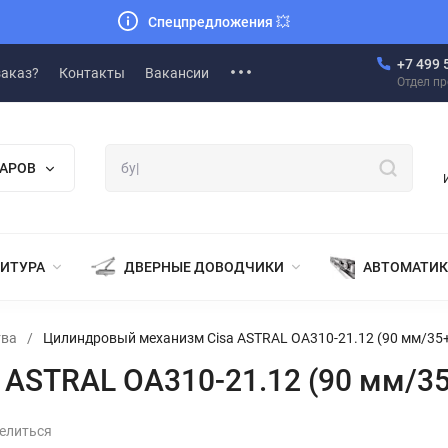
Спецпредложения
💥
+7 499 
заказ?
Контакты
Вакансии
Отдел п
ВАРОВ
НИТУРА
ДВЕРНЫЕ ДОВОДЧИКИ
АВТОМАТИК
тва
/
Цилиндровый механизм Cisa ASTRAL ОА310-21.12 (90 мм/35
 ASTRAL ОА310-21.12 (90 мм/3
елиться