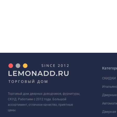
Категор
СКИДКИ
Итальянс
Торговый дом дверных доводчиков, фурнитуры,
Дверные
СКУД. Работаем с 2012 года. Большой
Автомати
ассортимент, отличное качество, приятные
цены.
Дверная 