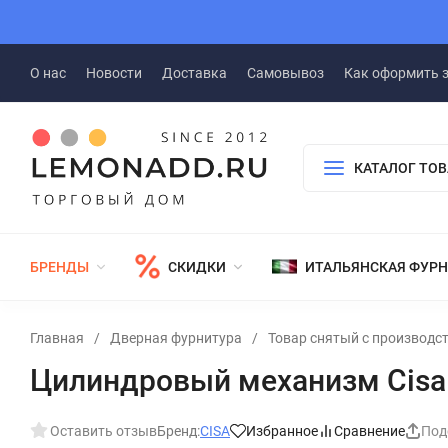
О нас
Новости
Доставка
Самовывоз
Как оформить 
КАТАЛОГ ТО
БРЕНДЫ
СКИДКИ
ИТАЛЬЯНСКАЯ ФУР
Главная
/
Дверная фурнитура
/
Товар снятый с производс
Цилиндровый механизм Cisa
Оставить отзыв
Бренд:
CISA
Избранное
Сравнение
Под