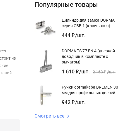
Популярные товары
Цилиндр для замка DORMA
серия CBF-1 (ключ-ключ)
444
/
шт.
₽
меет
DORMA TS 77 EN 4 (дверной
доводчик в комплекте с
стоит из
рычагом)
окие
1 610
/
шт.
₽
2 163
/
шт.
ытаний.
₽
Ручки dormakaba BREMEN 30
мм для профильных дверей
942
/
шт.
₽
Смотреть все