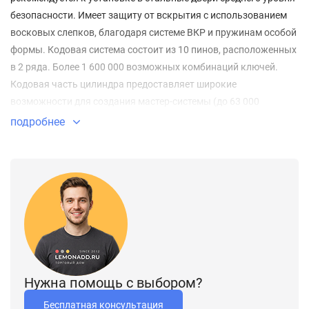
безопасности. Имеет защиту от вскрытия с использованием
восковых слепков, благодаря системе ВКР и пружинам особой
формы. Кодовая система состоит из 10 пинов, расположенных
в 2 ряда. Более 1 600 000 возможных комбинаций ключей.
Кодовая часть цилиндра предоставляет широкие
возможности для создания мастер-системы (до 63 000
цилиндров в системе). Надежность: до 100 000 циклов по
подробнее
результатам испытаний. Размер: 100 мм/40+10+50. Цвет:
никель.
Нужна помощь с выбором?
Бесплатная консультация