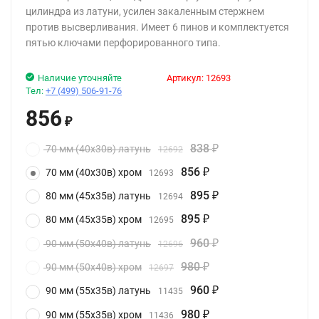
цилиндра из латуни, усилен закаленным стержнем
против высверливания. Имеет 6 пинов и комплектуется
пятью ключами перфорированного типа.
Наличие уточняйте
Артикул:
12693
Тел:
+7 (499) 506-91-76
856
₽
838
70 мм (40x30в) латунь
12692
₽
856
70 мм (40x30в) хром
12693
₽
895
80 мм (45x35в) латунь
12694
₽
895
80 мм (45x35в) хром
12695
₽
960
90 мм (50х40в) латунь
12696
₽
980
90 мм (50х40в) хром
12697
₽
960
90 мм (55x35в) латунь
11435
₽
980
90 мм (55x35в) хром
11436
₽