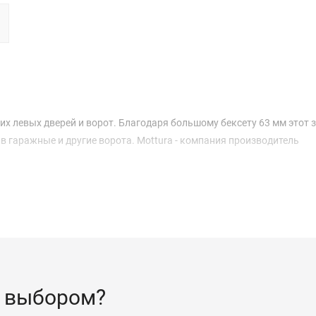
ких левых дверей и ворот. Благодаря большому бексету 63 мм этот 
 в гаражные и другие ворота. Mottura - компания производитель
 выбором?