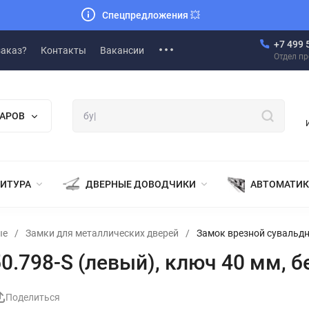
Спецпредложения
💥
+7 499 
заказ?
Контакты
Вакансии
Отдел п
ВАРОВ
НИТУРА
ДВЕРНЫЕ ДОВОДЧИКИ
АВТОМАТИК
ые
/
Замки для металлических дверей
/
Замок врезной сувальдны
.798-S (левый), ключ 40 мм, бе
Поделиться