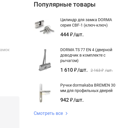
Популярные товары
Цилиндр для замка DORMA
серия CBF-1 (ключ-ключ)
444
/
шт.
₽
замок
DORMA TS 77 EN 4 (дверной
доводчик в комплекте с
рычагом)
1 610
/
шт.
₽
2 163
/
шт.
₽
Ручки dormakaba BREMEN 30
мм для профильных дверей
942
/
шт.
₽
Смотреть все