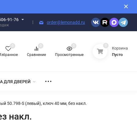
506-91-76
order@lemonadd.ru
родаж
0
0
0
0
Корзина
Пусто
Избранное
Сравнение
Просмотренные
А ДЛЯ ДВЕРЕЙ
й 50.798-S (левый), ключ 40 мм, без накл.
з накл.