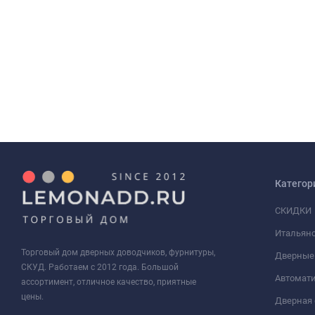
Категор
СКИДКИ
Итальянс
Торговый дом дверных доводчиков, фурнитуры,
Дверные
СКУД. Работаем с 2012 года. Большой
Автомати
ассортимент, отличное качество, приятные
цены.
Дверная 