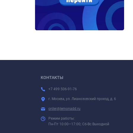
КОНТАКТЫ
+7 499 506-91-76
г. Москва, ул. Лианозовский проезд, д. 6
order@lemonadd.ru
Режим работы:
Пн-Пт 10:00—17:00; Сб-Вс Выходной