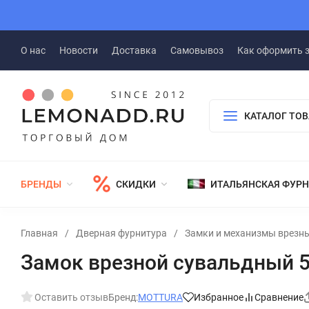
О нас
Новости
Доставка
Самовывоз
Как оформить 
КАТАЛОГ ТО
БРЕНДЫ
СКИДКИ
ИТАЛЬЯНСКАЯ ФУР
Главная
/
Дверная фурнитура
/
Замки и механизмы врезн
Замок врезной сувальдный 50
Оставить отзыв
Бренд:
MOTTURA
Избранное
Сравнение