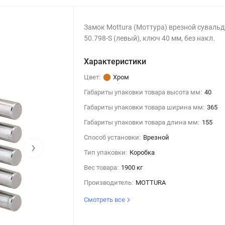
Замок Mottura (Моттура) врезной суваль
50.798-S (левый), ключ 40 мм, без накл.
Характеристики
Цвет:
Хром
Габариты упаковки товара высота мм:
40
Габариты упаковки товара ширина мм:
365
Габариты упаковки товара длина мм:
155
Способ установки:
Врезной
›
Тип упаковки:
Коробка
Вес товара:
1900 кг
Производитель:
MOTTURA
Смотреть все