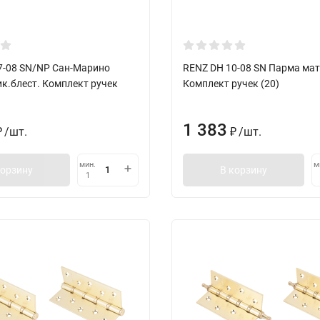
7-08 SN/NP Сан-Марино
RENZ DH 10-08 SN Парма мат
к.блест. Комплект ручек
Комплект ручек (20)
1 383
/
шт.
/
шт.
₽
₽
мин.
м
корзину
В корзину
1