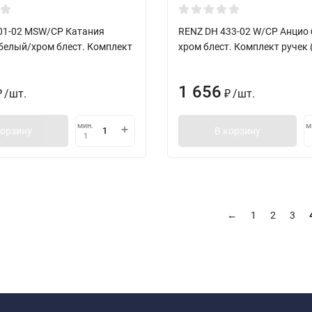
01-02 MSW/CP Катания
RENZ DH 433-02 W/CP Анцио
 белый/хром блест. Комплект
хром блест. Комплект ручек 
1 656
/
шт.
/
шт.
₽
₽
мин.
м
корзину
В корзину
1
←
1
2
3