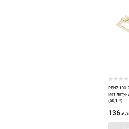
RENZ 100-2
мат.латунь
(50;1!!!)
136
/
₽
В 