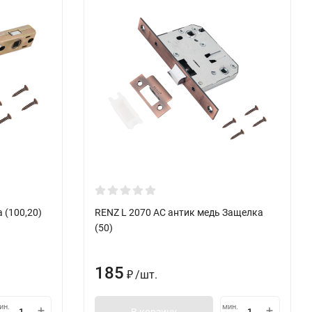
 (100,20)
RENZ L 2070 АС антик медь Защелка
(50)
185
/
шт.
₽
ин.
мин.
В корзину