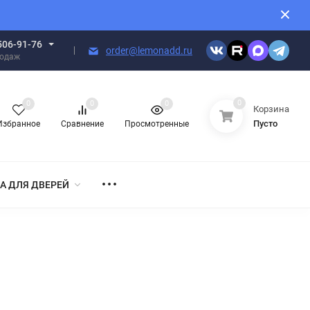
506-91-76
order@lemonadd.ru
родаж
0
0
0
0
Корзина
Пусто
Избранное
Сравнение
Просмотренные
А ДЛЯ ДВЕРЕЙ