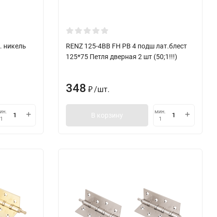
. никель
RENZ 125-4BB FH РВ 4 подш лат.блест
125*75 Петля дверная 2 шт (50;1!!!)
348
/
шт.
₽
ин.
мин.
В корзину
1
1