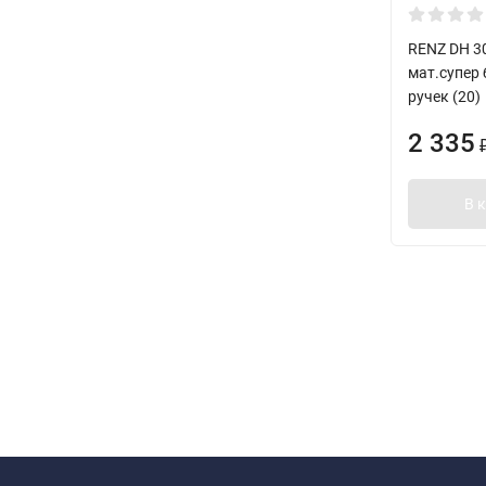
RENZ DH 3
мат.супер
ручек (20)
2 335
В 