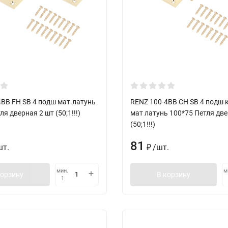
4BB FH SВ 4 подш мат.латунь
RENZ 100-4BB СH SB 4 подш 
ля дверная 2 шт (50;1!!!)
мат латунь 100*75 Петля две
(50;1!!!)
81
шт.
/
шт.
₽
мин.
м
корзину
В корзину
1