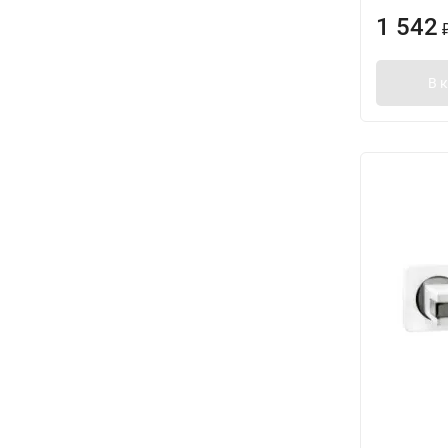
1 542
В 