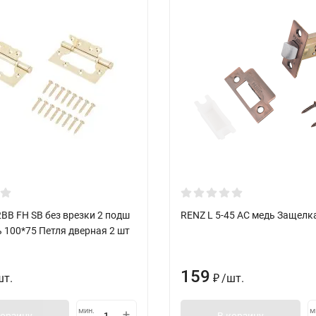
BB FH SB без врезки 2 подш
RENZ L 5-45 АС медь Защелка
 100*75 Петля дверная 2 шт
159
шт.
/
шт.
₽
мин.
м
корзину
В корзину