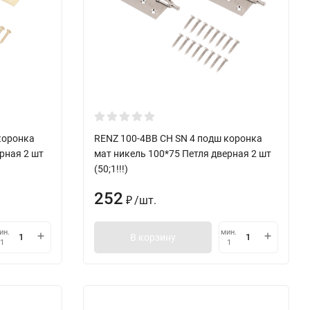
коронка
RENZ 100-4BB СH SN 4 подш коронка
рная 2 шт
мат никель 100*75 Петля дверная 2 шт
(50;1!!!)
252
/
шт.
₽
ин.
мин.
В корзину
1
1