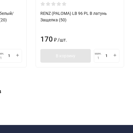
 белый/
RENZ (PALOMA) LB 96 PL B латунь
(20)
Защелка (50)
170
/
шт.
₽
ин.
мин.
В корзину
1
1
4