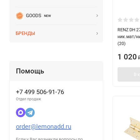
GOODS
NEW
RENZ DH 2
БРЕНДЫ
ник.мат/ни
(20)
1 020
Помощь
В 
+7 499 506-91-76
Отдел продаж
order@lemonadd.ru
Если у Вас возникли вопросы по