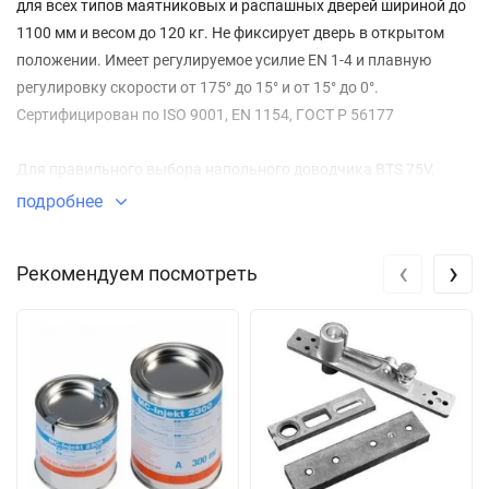
для всех типов маятниковых и распашных дверей шириной до
1100 мм и весом до 120 кг. Не фиксирует дверь в открытом
положении. Имеет регулируемое усилие EN 1-4 и плавную
регулировку скорости от 175° до 15° и от 15° до 0°.
Сертифицирован по ISO 9001, EN 1154, ГОСТ Р 56177
Для правильного выбора напольного доводчика BTS 75V,
возможных вариантов моделей и аксессуаров читайте нашу
подробнее
статью
BTS 75V
‹
›
Рекомендуем посмотреть
Доводчик BTS 75V артикул 61701000 поставляется в
комплекте со стандартным шпинделем,
без крышки.
ТЕХНИЧЕСКИЕ ДАННЫЕ
Размеры 285*80*50 мм
Размеры крышки 308*105 мм (опция)
Масса доводчика (кг) 4,5