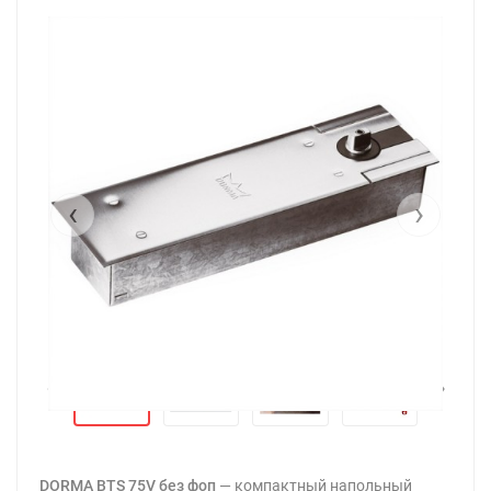
‹
›
‹
›
DORMA BTS 75V без фоп
— компактный напольный