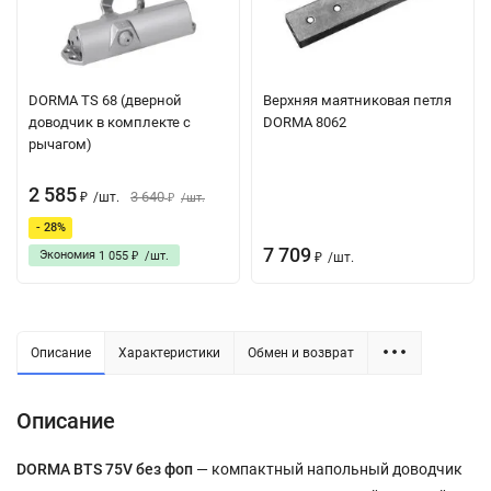
DORMA TS 68 (дверной
Верхняя маятниковая петля
доводчик в комплекте с
DORMA 8062
рычагом)
2 585
3 640
/
шт.
/
шт.
₽
₽
- 28%
7 709
Экономия
1 055
/
шт.
/
шт.
₽
₽
Описание
Характеристики
Обмен и возврат
Описание
DORMA BTS 75V без фоп
— компактный напольный доводчик