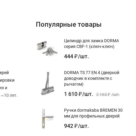
Популярные товары
Цилиндр для замка DORMA
серия CBF-1 (ключ-ключ)
444
/
шт.
₽
ерей
DORMA TS 77 EN 4 (дверной
доводчик в комплекте с
улировки
рычагом)
ия и
1 610
/
шт.
₽
2 163
/
шт.
~10 лет.
₽
Ручки dormakaba BREMEN 30
мм для профильных дверей
942
/
шт.
₽