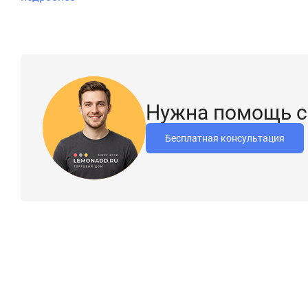
Размеры 124х36х55 мм, посадочные размеры, мм 110х19
Сила закрывания EN 1
Ширина створки двери от 600 до 800 мм
Вес двери 30 кг
Нужна помощь с
Масса доводчика (кг) 1
Рычажная тяга (складная штанга)
Бесплатная консультация
Плавная регулировка скорости закрывания
Плавная регулировка скорости дохлопа
Регулировка силы закрывания (нет)
Цвет: бежевый, белый, серебристый, серый, темно-бронзов
Гарантия 1 года