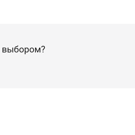
 выбором?
ый, коричневый, чёрный, золото