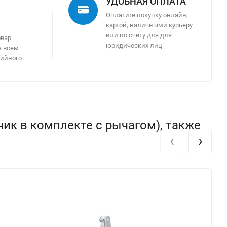
УДОБНАЯ ОПЛАТА
Оплатите покупку онлайн,
картой, наличными курьеру
м
или по счету для для
овар
юридических лиц
а всем
тийного
ик в комплекте с рычагом), также
‹
›