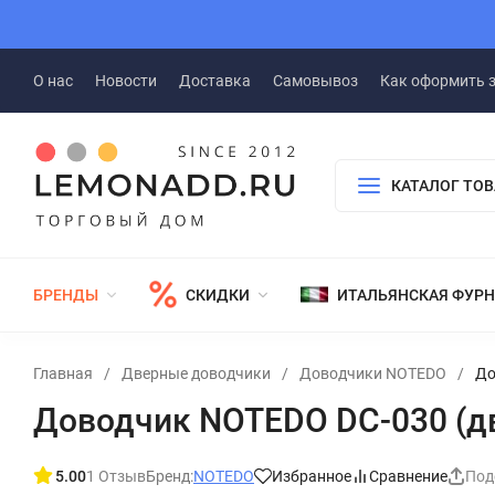
О нас
Новости
Доставка
Самовывоз
Как оформить 
КАТАЛОГ ТО
БРЕНДЫ
СКИДКИ
ИТАЛЬЯНСКАЯ ФУР
Главная
/
Дверные доводчики
/
Доводчики NOTEDO
/
До
Доводчик NOTEDO DC-030 (дв
5.00
1 Отзыв
Бренд:
NOTEDO
Избранное
Сравнение
Под