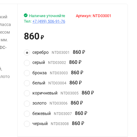
Наличие уточняйте
Артикул:
NTD03001
ький
Тел:
+7 (499) 506-91-76
ласса
весом
860
₽
 мм.
DC-
860
серебро
NTD03001
₽
860
серый
NTD03002
₽
й,
860
бронза
NTD03003
₽
олото
860
белый
NTD03004
₽
860
коричневый
NTD03005
₽
860
золото
NTD03006
₽
860
бежевый
NTD03007
₽
860
черный
NTD03008
₽