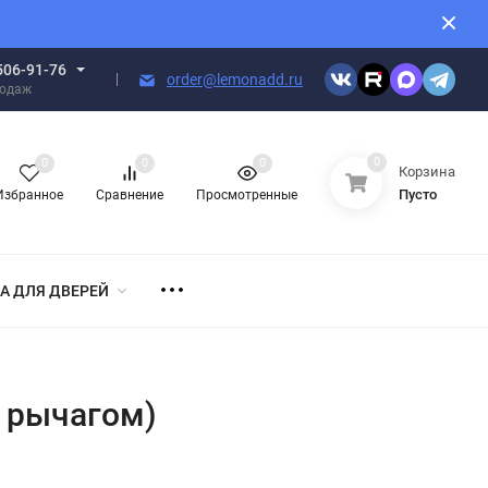
506-91-76
order@lemonadd.ru
родаж
0
0
0
0
Корзина
Пусто
Избранное
Сравнение
Просмотренные
А ДЛЯ ДВЕРЕЙ
 рычагом)