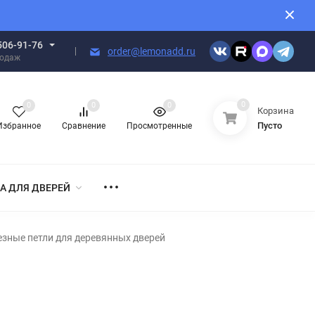
506-91-76
order@lemonadd.ru
родаж
0
0
0
0
Корзина
Пусто
Избранное
Сравнение
Просмотренные
А ДЛЯ ДВЕРЕЙ
езные петли для деревянных дверей