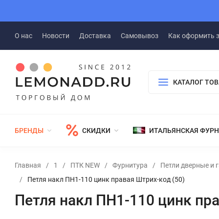
О нас
Новости
Доставка
Самовывоз
Как оформить 
КАТАЛОГ ТО
БРЕНДЫ
СКИДКИ
ИТАЛЬЯНСКАЯ ФУР
Главная
/
1
/
ПТК NEW
/
Фурнитура
/
Петли дверные и 
/
Петля накл ПН1-110 цинк правая Штрих-код (50)
Петля накл ПН1-110 цинк пра