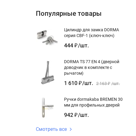
Популярные товары
Цилиндр для замка DORMA
серия CBF-1 (ключ-ключ)
444
/
шт.
₽
DORMA TS 77 EN 4 (дверной
доводчик в комплекте с
рычагом)
1 610
/
шт.
₽
2 163
/
шт.
₽
Ручки dormakaba BREMEN 30
мм для профильных дверей
942
/
шт.
₽
Смотреть все