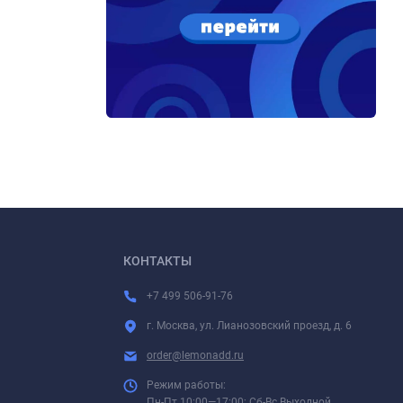
КОНТАКТЫ
+7 499 506-91-76
г. Москва, ул. Лианозовский проезд, д. 6
order@lemonadd.ru
Режим работы:
Пн-Пт 10:00—17:00; Сб-Вс Выходной