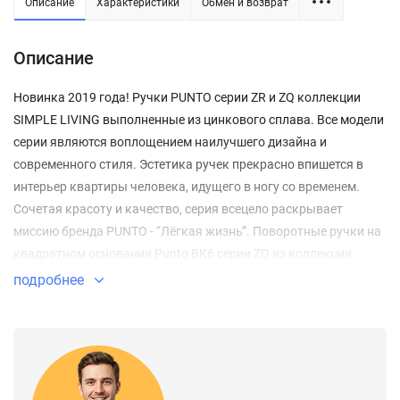
Описание
Характеристики
Обмен и возврат
Описание
Новинка 2019 года! Ручки PUNTO серии ZR и ZQ коллекции
SIMPLE LIVING выполненные из цинкового сплава. Все модели
серии являются воплощением наилучшего дизайна и
современного стиля. Эстетика ручек прекрасно впишется в
интерьер квартиры человека, идущего в ногу со временем.
Сочетая красоту и качество, серия всецело раскрывает
миссию бренда PUNTO - “Лёгкая жизнь”. Поворотные ручки на
квадратном основании Punto BK6 серии ZQ из коллекции
SIMPLE LIVING подходят для установки на внутренние
подробнее
входные и межкомнатные двери. Материал изготовления:
ZAMAK (сплав цинка, алюминия, магния и меди). Цвет: графит.
В комплект входят: соединительный квадрат 6x80 мм, винты.