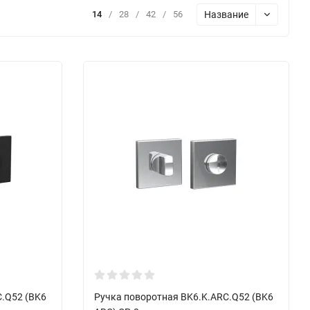
Название
14
/
28
/
42
/
56
C.Q52 (BK6
Ручка поворотная BK6.K.ARC.Q52 (BK6