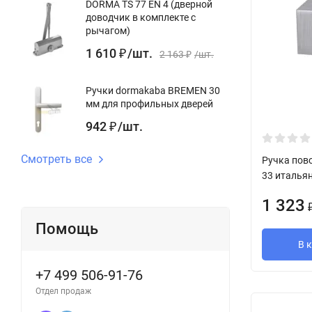
DORMA TS 77 EN 4 (дверной
доводчик в комплекте с
рычагом)
1 610
/
шт.
₽
2 163
/
шт.
₽
Ручки dormakaba BREMEN 30
мм для профильных дверей
942
/
шт.
₽
Смотреть все
Ручка пов
33 италья
1 323
Помощь
В 
+7 499 506-91-76
Отдел продаж