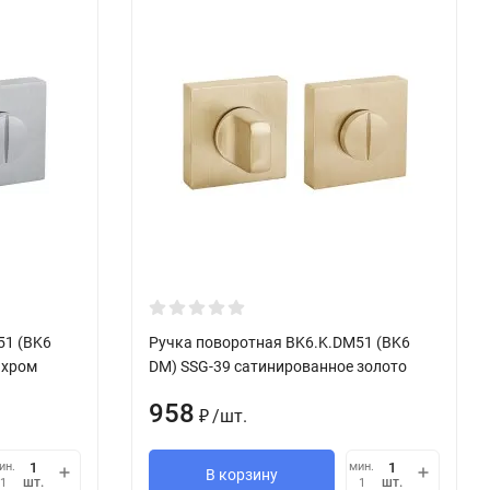
51 (BK6
Ручка поворотная BK6.K.DM51 (BK6
 хром
DM) SSG-39 сатинированное золото
958
/
шт.
₽
ин.
мин.
В корзину
шт.
шт.
1
1