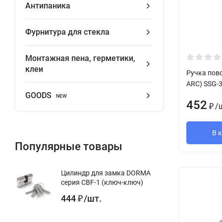
Антипаника
Фурнитура для стекла
Монтажная пена, герметики,
клеи
Ручка пов
ARC) SSG-3
GOODS
NEW
452
/
₽
В 
Популярные товары
Цилиндр для замка DORMA
серия CBF-1 (ключ-ключ)
444
/
шт.
₽