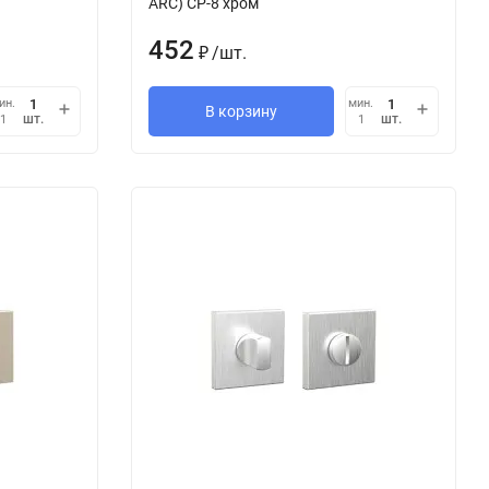
ARC) CP-8 хром
452
/
шт.
₽
ин.
мин.
В корзину
шт.
шт.
1
1