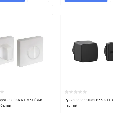
оротная BK6.K.DM51 (BK6
Ручка поворотная BK6.K.EL.
 белый
черный