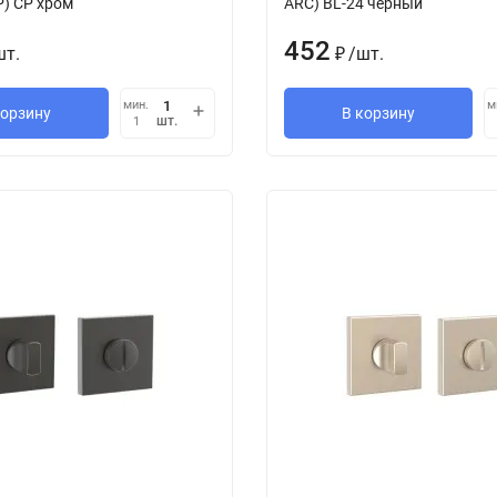
P) CP хром
ARC) BL-24 черный
452
шт.
/
шт.
₽
мин.
м
корзину
В корзину
шт.
1