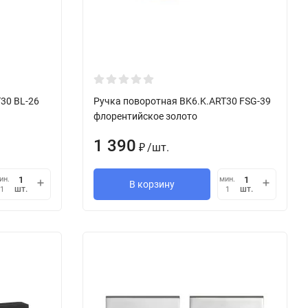
30 BL-26
Ручка поворотная BK6.K.ART30 FSG-39
флорентийское золото
1 390
/
шт.
₽
ин.
мин.
В корзину
шт.
шт.
1
1