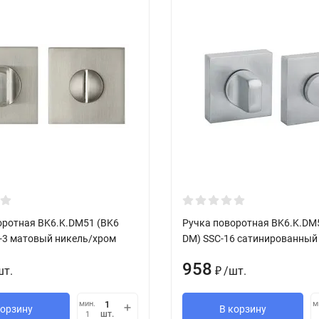
оротная BK6.K.DM51 (BK6
Ручка поворотная BK6.K.DM
-3 матовый никель/хром
DM) SSC-16 сатинированный
958
шт.
/
шт.
₽
мин.
м
корзину
В корзину
шт.
1