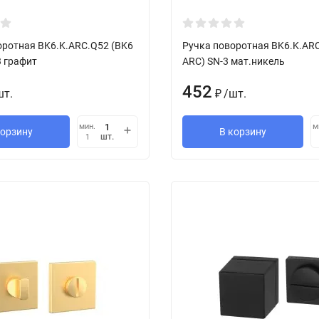
оротная BK6.K.ARC.Q52 (BK6
Ручка поворотная BK6.K.AR
3 графит
ARC) SN-3 мат.никель
452
шт.
/
шт.
₽
мин.
м
корзину
В корзину
шт.
1