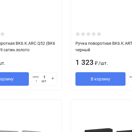
оротная BK6.K.ARC.Q52 (BK6
Ручка поворотная BK6.K.ART
9 сатин.золото
черный
1 323
шт.
/
шт.
₽
мин.
м
корзину
В корзину
шт.
1