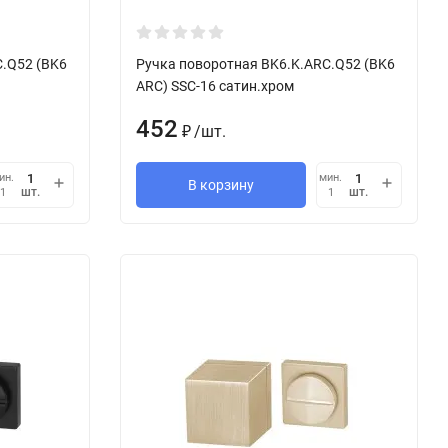
C.Q52 (BK6
Ручка поворотная BK6.K.ARC.Q52 (BK6
ARC) SSC-16 сатин.хром
452
/
шт.
₽
ин.
мин.
В корзину
шт.
шт.
1
1