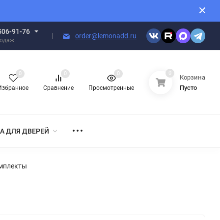
506-91-76
order@lemonadd.ru
родаж
0
0
0
0
Корзина
Пусто
Избранное
Сравнение
Просмотренные
А ДЛЯ ДВЕРЕЙ
омплекты