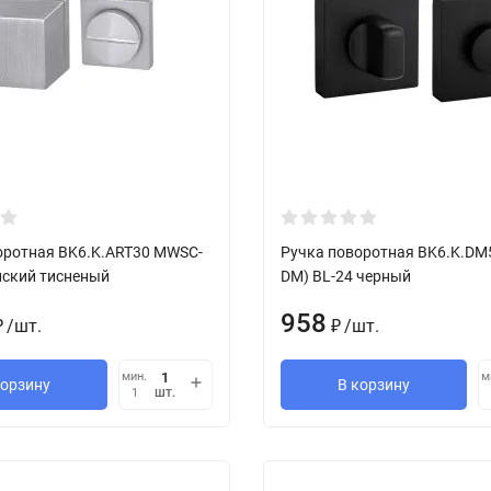
оротная BK6.K.ART30 MWSC-
Ручка поворотная BK6.K.DM
нский тисненый
DM) BL-24 черный
958
/
шт.
/
шт.
₽
₽
мин.
м
корзину
В корзину
шт.
1