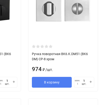
51 (BK6
Ручка поворотная BK6.K.DM51 (BK6
DM) CP-8 хром
974
/
шт.
₽
ин.
мин.
В корзину
шт.
шт.
1
1