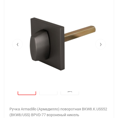
‹
›
Ручка Armadillo (Армадилло) поворотная BKW8.K.USS52
(BKW8/USS) BPVD-77 вороненый никель