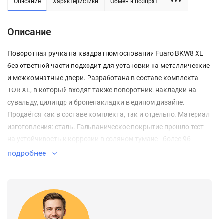
Описание
Характеристики
Обмен и возврат
Описание
Поворотная ручка на квадратном основании Fuaro BKW8 XL
без ответной части подходит для установки на металлические
и межкомнатные двери. Разработана в составе комплекта
TOR XL, в который входят также поворотник, накладки на
сувальду, цилиндр и броненакладки в едином дизайне.
Продаётся как в составе комплекта, так и отдельно. Материал
изготовления: сталь. Гальваническое покрытие прошло тест
на устойчивость к коррозии в соляном тумане - более 96
часов. Цвет: хром.
подробнее