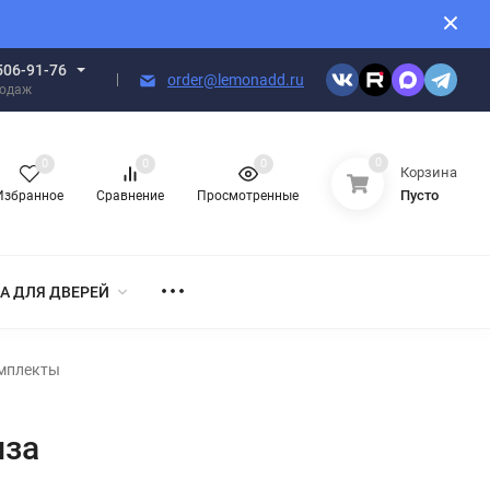
506-91-76
order@lemonadd.ru
родаж
0
0
0
0
Корзина
Пусто
Избранное
Сравнение
Просмотренные
А ДЛЯ ДВЕРЕЙ
омплекты
нза