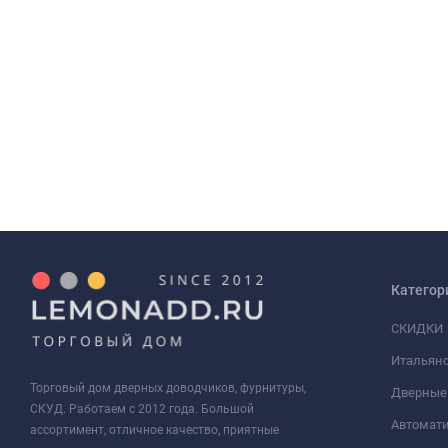
Категор
СКИДКИ
Итальянс
Торговый дом дверных доводчиков, фурнитуры,
Дверные
СКУД. Работаем с 2012 года. Большой
Автомати
ассортимент, отличное качество, приятные