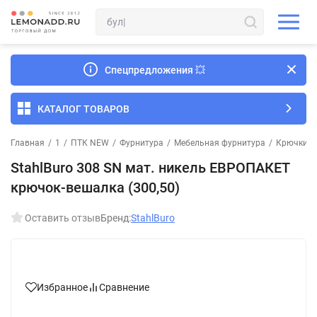
Спецпредложения
💥
КАТАЛОГ ТОВАРОВ
Главная
/
1
/
ПТК NEW
/
Фурнитура
/
Мебельная фурнитура
/
Крючки м
StahlBuro 308 SN мат. никель ЕВРОПАКЕТ
крючок-вешалка (300,50)
Оставить отзыв
Бренд:
StahlBuro
Избранное
Сравнение