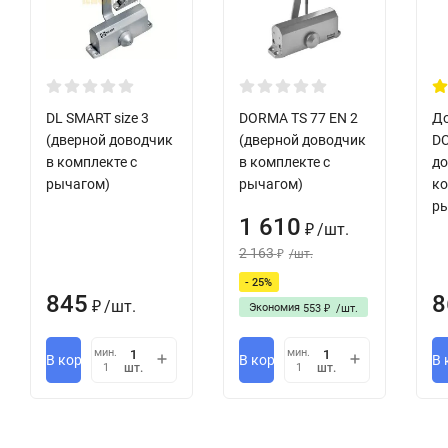
Плавная регулировка скорости дохлопа в диапазоне 15° - 
Закалённые поршень и шестерня
Корпус доводчика из алюминиевого сплава
DL SMART size 3
DORMA TS 77 EN 2
Д
Масло FUCHS Petrolub SE, Германия
(дверной доводчик
(дверной доводчик
DC
в комплекте с
в комплекте с
до
Уплотнения TRELLEBORG AG, Швеция
рычагом)
рычагом)
ко
ры
Цвет (артикул): серебро (8010055), коричневый (8010056),
1 610
/
шт.
₽
Гарантия 2 года
2 163
/
шт.
₽
- 25%
845
8
/
шт.
Экономия
₽
553
/
шт.
₽
мин.
мин.
В корзину
В корзину
В 
шт.
шт.
1
1