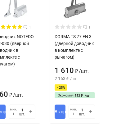
0°
1
1
оводчик NOTEDO
DORMA TS 77 EN 3
-030 (дверной
(дверной доводчик
водчик в
в комплекте с
мплекте с
рычагом)
чагом)
 белый (8010057), черный (8010058)
1 610
/
шт.
₽
2 163
/
шт.
₽
- 25%
60
/
шт.
Экономия
₽
553
/
шт.
₽
мин.
мин.
корзину
В корзину
шт.
шт.
1
1