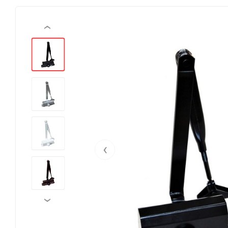
‹
‹
›