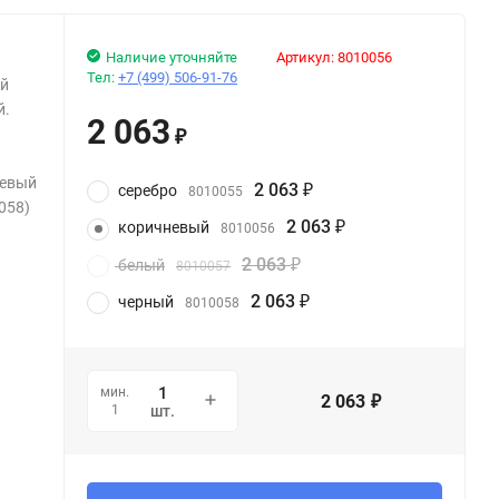
Наличие уточняйте
Артикул:
8010056
Тел:
+7 (499) 506-91-76
ей
й.
2 063
и
₽
невый
2 063
серебро
8010055
₽
058)
2 063
коричневый
8010056
₽
2 063
белый
8010057
₽
2 063
черный
8010058
₽
мин.
2 063
₽
1
шт.