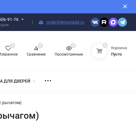
506-91-76
order@lemonadd.ru
родаж
0
0
0
0
Корзина
Пусто
Избранное
Сравнение
Просмотренные
А ДЛЯ ДВЕРЕЙ
 с рычагом)
 рычагом)