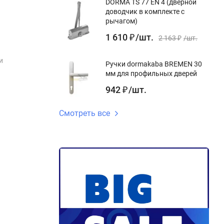
DORMA TS 77 EN 4 (дверной
доводчик в комплекте с
рычагом)
1 610
/
шт.
₽
2 163
/
шт.
₽
и
Ручки dormakaba BREMEN 30
мм для профильных дверей
942
/
шт.
₽
Смотреть все