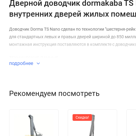
Дверной доводчик dormakaba TS 
внутренних дверей жилых помещ
Доводчик Dorma TS Nano сделан по технологии "шестерня-рейка
для стандартных левых и правых дверей шириной до 850 милли
монтажная инструкция поставляются в комплекте с доводчик
ТЕХНИЧЕСКИЕ ДАННЫЕ
подробнее
Размеры корпуса 148*38*57
Масса доводчика (кг) 1,2
Рекомендуем посмотреть
Сила закрывания
EN 2
Подходит для левых и правых дверей
Максимальная ширина двери 850 мм
Скидка!
Стандартный складной рычаг
Плавная регулировка скорости закрывания в диапазоне 180