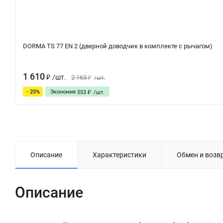
DORMA TS 77 EN 2 (дверной доводчик в комплекте с рычагом)
1 610
/
шт.
2 163
₽
/
шт.
₽
- 25%
Экономия
553
/
шт.
₽
Описание
Характеристики
Обмен и возв
Описание