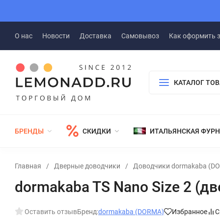
О нас
Новости
Доставка
Самовывоз
Как оформить 
КАТАЛОГ ТО
БРЕНДЫ
СКИДКИ
ИТАЛЬЯНСКАЯ ФУР
Главная
/
Дверные доводчики
/
Доводчики dormakaba (D
dormakaba TS Nano Size 2 (д
Оставить отзыв
Бренд:
dormakaba (DORMA)
Избранное
С