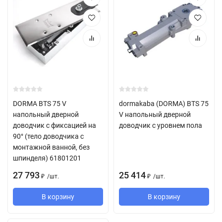
DORMA BTS 75 V
dormakaba (DORMA) BTS 75
напольный дверной
V напольный дверной
доводчик с фиксацией на
доводчик с уровнем пола
90° (тело доводчика с
монтажной ванной, без
шпинделя) 61801201
27 793
25 414
/
шт.
/
шт.
₽
₽
В корзину
В корзину