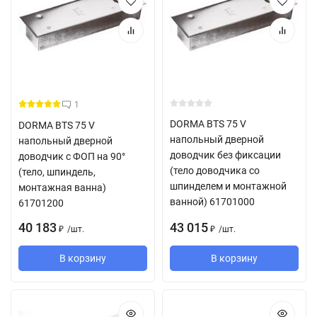
1
DORMA BTS 75 V
DORMA BTS 75 V
напольный дверной
напольный дверной
доводчик без фиксации
доводчик с ФОП на 90°
(тело доводчика со
(тело, шпиндель,
шпинделем и монтажной
монтажная ванна)
ванной) 61701000
61701200
40 183
43 015
/
шт.
/
шт.
₽
₽
В корзину
В корзину