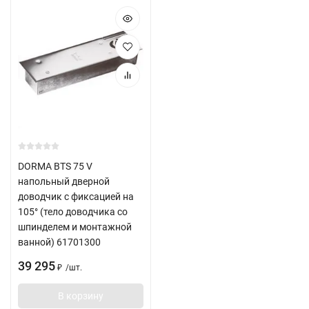
DORMA BTS 75 V
напольный дверной
доводчик с фиксацией на
105° (тело доводчика со
шпинделем и монтажной
ванной) 61701300
39 295
/
шт.
₽
В корзину