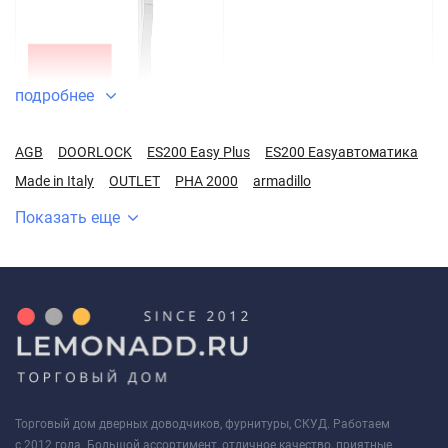
подробнее
EINS!
AGB
DOORLOCK
ES200 Easy Plus
ES200 Easyавтоматика
Made in Italy
OUTLET
PHA 2000
armadillo
Показать еще
ZWEI!
DREI!*
Торговый дом дверных доводчиков, фурнитуры, СКУД. Работаем
*Надежность, качество,
с 2012 года. Большой ассортимент, отличное качество, приятные