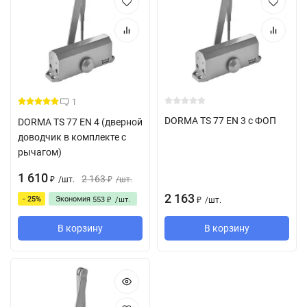
1
DORMA TS 77 EN 3 с ФОП
DORMA TS 77 EN 4 (дверной
доводчик в комплекте с
рычагом)
1 610
2 163
/
шт.
/
шт.
₽
₽
2 163
- 25%
Экономия
553
/
шт.
/
шт.
₽
₽
В корзину
В корзину