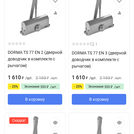
1
DORMA TS 77 EN 2 (дверной
DORMA TS 77 EN 3 (дверной
доводчик в комплекте с
доводчик в комплекте с
рычагом)
рычагом)
1 610
1 610
2 163
2 163
/
шт.
/
шт.
/
шт.
/
шт.
₽
₽
₽
₽
- 25%
Экономия
- 25%
Экономия
553
/
шт.
553
/
шт.
₽
₽
В корзину
В корзину
Скидка!