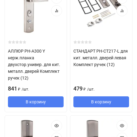
АЛЛЮР РН-А300 Y
СТАНДАРТ РН-СТ217-L для
нерж.планка
кит. металл. дверей левая
двухстор.универ. для кит.
Комплект ручек (12)
металл. дверей Комплект
ручек (12)
841
479
/
шт.
/
шт.
₽
₽
В корзину
В корзину