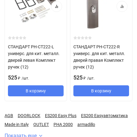
СТАНДАРТ РН-СТ222-L
СТАНДАРТ РН-СТ222-R
универс. для кит. металл.
универс. для кит. металл.
дверей левая Комплект
дверей правая Комплект
ручек (12)
ручек (12)
525
525
/
шт.
/
шт.
₽
₽
В корзину
В корзину
AGB
DOORLOCK
ES200 Easy Plus
ES200 Easyавтоматика
Made in Italy
OUTLET
PHA 2000
armadillo
Показать еще