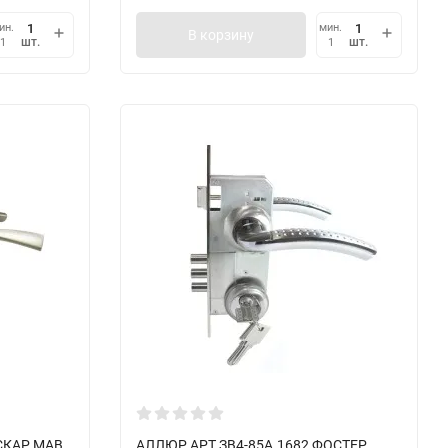
ин.
мин.
В корзину
шт.
шт.
1
1
СКАР MAB
АЛЛЮР АРТ ЗВ4-85А.1682 ФОСТЕР