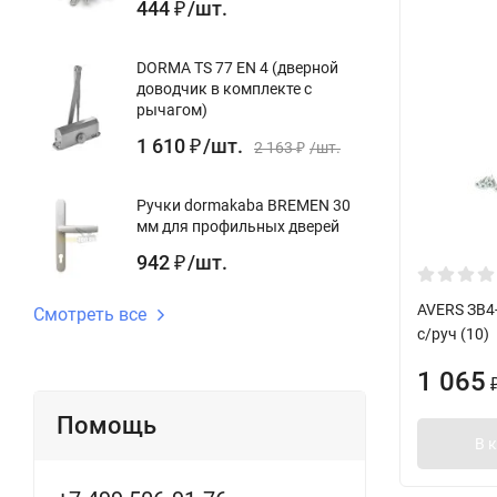
444
/
шт.
₽
DORMA TS 77 EN 4 (дверной
доводчик в комплекте с
рычагом)
1 610
/
шт.
₽
2 163
/
шт.
₽
Ручки dormakaba BREMEN 30
мм для профильных дверей
942
/
шт.
₽
AVERS ЗВ4-
Смотреть все
с/руч (10)
1 065
Помощь
В 