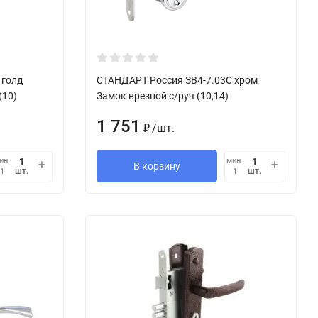
 голд
СТАНДАРТ Россия ЗВ4-7.03С хром
(10)
Замок врезной с/руч (10,14)
1 751
/
шт.
₽
ин.
мин.
В корзину
шт.
шт.
1
1