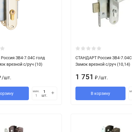
Россия ЗВ4-7.04С голд
СТАНДАРТ Россия ЗВ4-7.04С
ок врезной с/руч (10)
Замок врезной с/руч (10,14)
1 751
/
шт.
/
шт.
₽
₽
мин.
м
корзину
В корзину
шт.
1