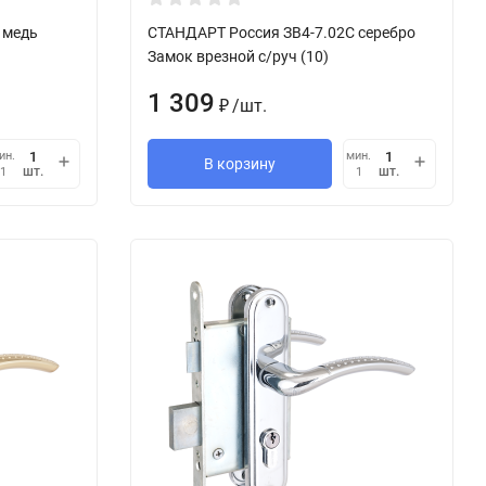
 медь
СТАНДАРТ Россия ЗВ4-7.02С серебро
Замок врезной с/руч (10)
1 309
/
шт.
₽
ин.
мин.
В корзину
шт.
шт.
1
1