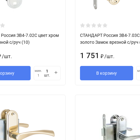
Россия ЗВ4-7.02С цвет хром
СТАНДАРТ Россия ЗВ4-7.03С
ной с/руч (10)
золото Замок врезной с/руч 
1 751
/
шт.
/
шт.
₽
₽
мин.
м
корзину
В корзину
шт.
1