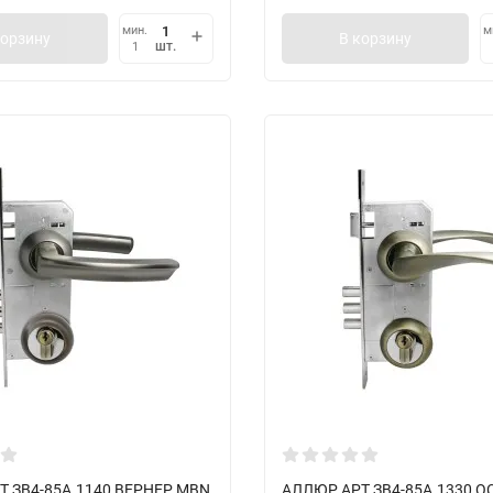
мин.
м
корзину
В корзину
шт.
1
 ЗВ4-85А.1140 ВЕРНЕР MBN
АЛЛЮР АРТ ЗВ4-85А.1330 О