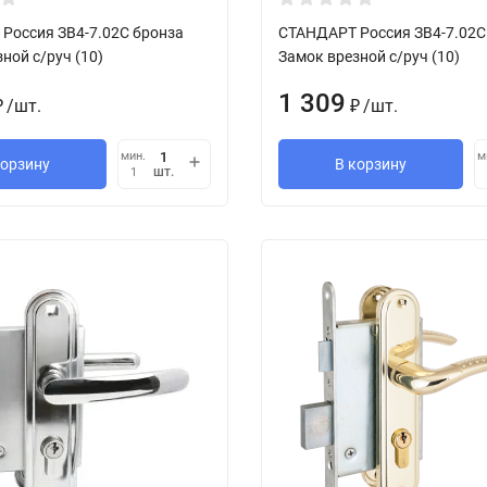
Россия ЗВ4-7.02С бронза
СТАНДАРТ Россия ЗВ4-7.02С
ной с/руч (10)
Замок врезной с/руч (10)
1 309
/
шт.
/
шт.
₽
₽
мин.
м
корзину
В корзину
шт.
1