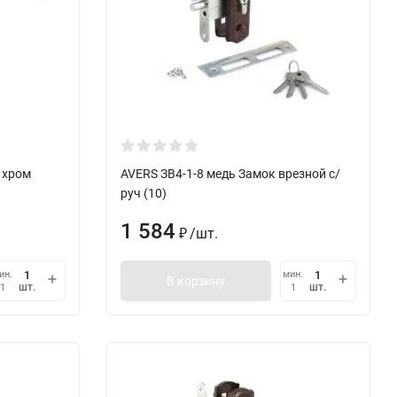
 хром
AVERS ЗВ4-1-8 медь Замок врезной с/
руч (10)
1 584
/
шт.
₽
ин.
мин.
В корзину
шт.
шт.
1
1