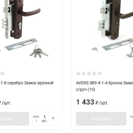
1-8 серебро Замок врезной
AVERS ЗВ9-4-1-4 бронза Зам
с/руч (10)
1 433
/
шт.
/
шт.
₽
₽
мин.
м
корзину
В корзину
шт.
1